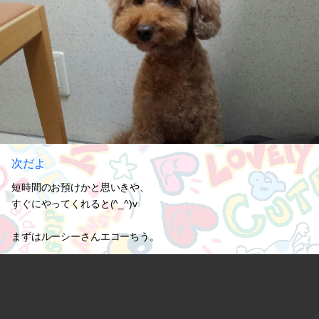
次だよ
短時間のお預けかと思いきや、
すぐにやってくれると(^_^)v
まずはルーシーさんエコーちう。
ばっ君は次だよ。
2013.07.31 16:54