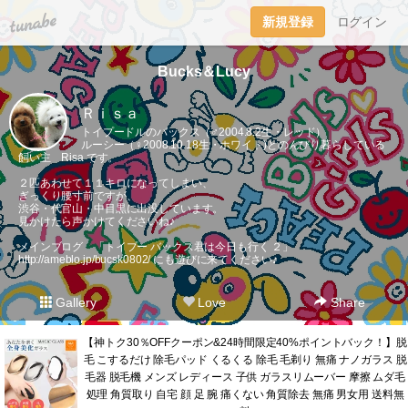
tuna.be
新規登録
ログイン
Bucks＆Lucy
Ｒｉｓａ
トイプードルのバックス（♂2004.8.2生・レッド）
ルーシー（♀2008.10.18生・ホワイト)とのんびり暮らしている
飼い主 Risa です。
２匹あわせて１１キロになってしまい、
ぎっくり腰寸前ですが、
渋谷・代官山・中目黒に出没しています。
見かけたら声かけてくださいね♪
メインブログ 「トイプー バックス君は今日も行く ２」
http://ameblo.jp/bucsk0802/
にも遊びに来てください♪
Gallery
Love
Share
【神トク30％OFFクーポン&24時間限定40%ポイントバック！】脱
毛 こするだけ 除毛パッド くるくる 除毛 毛剃り 無痛 ナノガラス 脱
毛器 脱毛機 メンズ レディース 子供 ガラスリムーバー 摩擦 ムダ毛
処理 角質取り 自宅 顔 足 腕 痛くない 角質除去 無痛 男女用 送料無