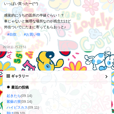
いっぱい買ったー(^^)
感覚的にうちの近所の半値ぐらい！？
車じゃないと無理な場所なのが残念だけど
外出ついでにたまに寄ってもらおっと♪
#自炊
#お買い物
2018.11.25 23:51
ギャラリー
最近の投稿
起きたら
(09.14)
紫蘇の実
(09.14)
ハイビスカス
(09.11)
朝は
(09.10)