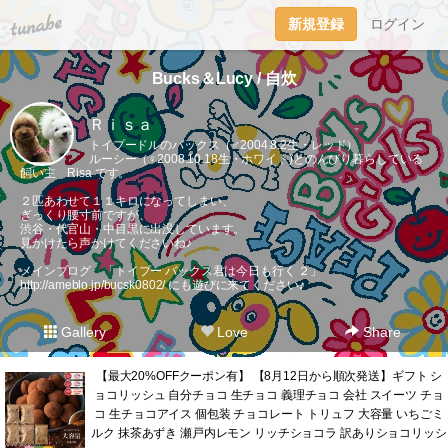
tuna.be
新規登録
ログイン
Bucks＆Lucy / 自炊
Ｒｉｓａ
トイプードルのバックス（♂2004.8.2生・レッド）
ルーシー（♀2008.10.18生・ホワイト)とのんびり暮らしている
飼い主 Risa です。
２匹あわせて１１キロになってしまい、
ぎっくり腰寸前ですが、
渋谷・代官山・中目黒に出没しています。
見かけたら声かけてくださいね♪
メインブログ 「トイプー バックス君は今日も行く ２」
http://ameblo.jp/bucsk0802/
にも遊びに来てください♪
Gallery
Love
Share
【最大20%OFFクーポン有】 【8月12日から順次発送】ギフト シ
ョコリッシュ 自分チョコ 生チョコ 義理チョコ 会社 スイーツ チョ
コ 生チョコアイス 個包装 チョコレート トリュフ 大容量 いちごミ
ルク 抹茶あずき 瀬戸内レモン リッチショコラ 訳ありショコリッシ