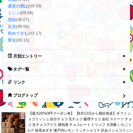
週末の朝は
(09.09)
ミシン
(09.08)
理由
(09.07)
近況
(09.06)
初めてかも
(03.17)
変化
(03.15)
月別エントリー
タグ一覧
リンク
ブログトップ
【最大20%OFFクーポン有】 【8月12日から順次発送】ギフト シ
ョコリッシュ 自分チョコ 生チョコ 義理チョコ 会社 スイーツ チョ
コ 生チョコアイス 個包装 チョコレート トリュフ 大容量 いちごミ
ルク 抹茶あずき 瀬戸内レモン リッチショコラ 訳ありショコリッシ