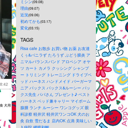
ミシン
(09.08)
理由
(09.07)
近況
(09.06)
初めてかも
(03.17)
変化
(03.15)
TAGS
Risa
cafe
お散歩
お買い物
お薬
お友達
くぅ&バニラず
たろうず
ぶどう膜炎
ア
ニマルバランスバンド
アロペシア
オヤ
ツ
カート
カメラ
クッシング
シャンプ
ー
トリミング
トレーニング
ドライブベ
ッド
ハーネス
ハンドメイド
バーガーマ
8:42
ニア
バックス
バックス&ルーシー
バッ
クス先生
パパさん
プレゼント♪
ベスト
ハーネス
ベッド兼キャリー
マイボーム
食 犬用
腺腫
ランチ
ルーシー
ワンコグッズ
眼
科診察
軽井沢
軽井沢ワンコOK
犬のお
灸
自炊
雪だるま
店内OK
点滴
美味しい
♪
病院
網膜剥離