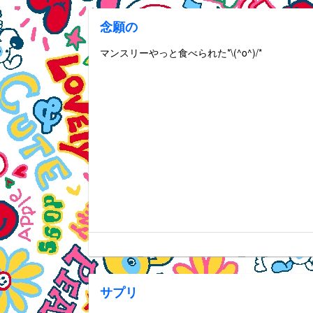
念願の
マンスリーやっと食べられた*\(^o^)/*
サプリ