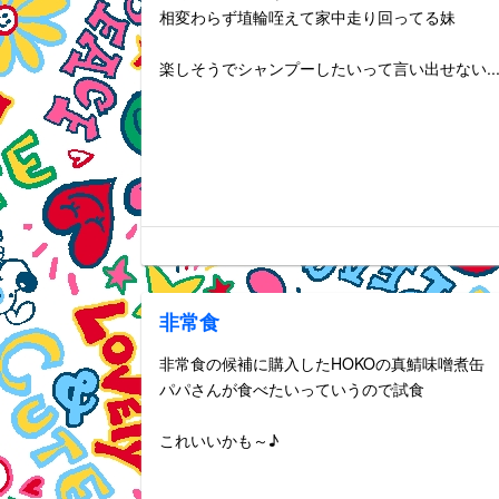
相変わらず埴輪咥えて家中走り回ってる妹
楽しそうでシャンプーしたいって言い出せない...
非常食
非常食の候補に購入したHOKOの真鯖味噌煮缶
パパさんが食べたいっていうので試食
これいいかも～♪