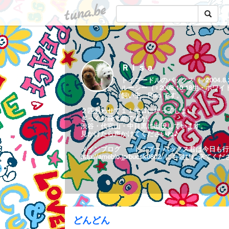
tuna.be
Ｒｉｓａ
トイプードルのバックス（♂2004.8
ルーシー（♀2008.10.18生・ホ
飼い主 Risa です。
２匹あわせて１１キロになってしまい、
ぎっくり腰寸前ですが、
渋谷・代官山・中目黒に出没しています。
見かけたら声かけてくださいね♪
メインブログ 「トイプー バックス君は今日も行
http://ameblo.jp/bucsk0802/
にも遊びに来てくだ
どんどん