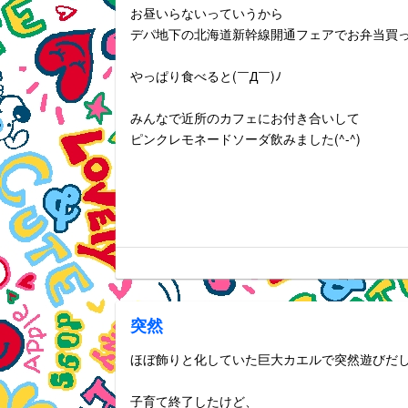
お昼いらないっていうから
デパ地下の北海道新幹線開通フェアでお弁当買って
やっぱり食べると(￣Д￣)ﾉ
みんなで近所のカフェにお付き合いして
ピンクレモネードソーダ飲みました(^-^)
突然
ほぼ飾りと化していた巨大カエルで突然遊びだ
子育て終了したけど、