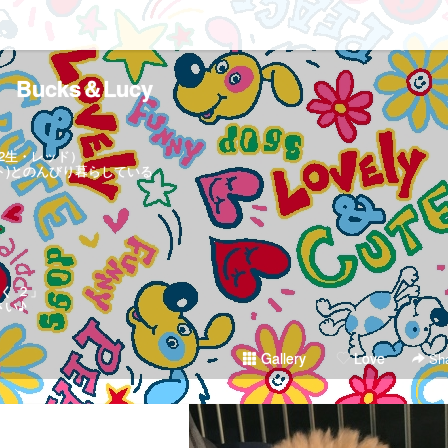
Bucks＆Lucy
.2生・レッド）
ワイト)とのんびり暮らしている
く ２」
さい♪
Gallery
Love
Sha