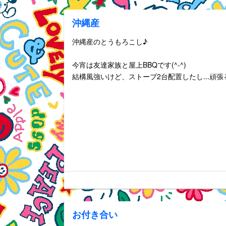
沖縄産
沖縄産のとうもろこし♪
今宵は友達家族と屋上BBQです(^-^)
結構風強いけど、ストーブ2台配置したし...頑張
お付き合い