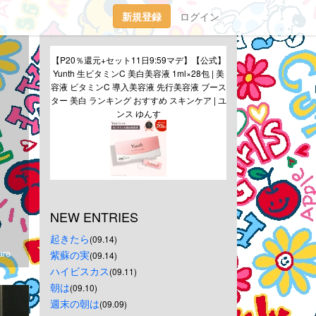
新規登録
ログイン
【P20％還元+セット11日9:59マデ】【公式】
Yunth 生ビタミンC 美白美容液 1ml×28包 | 美
容液 ビタミンC 導入美容液 先行美容液 ブース
ター 美白 ランキング おすすめ スキンケア | ユ
ンス ゆんす
NEW ENTRIES
起きたら
(09.14)
re
紫蘇の実
(09.14)
ハイビスカス
(09.11)
朝は
(09.10)
週末の朝は
(09.09)