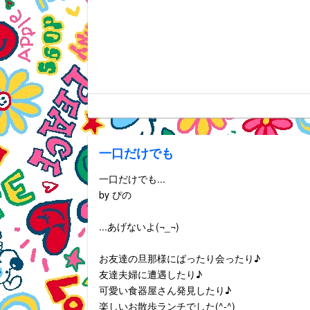
一口だけでも
一口だけでも...
by ぴの
...あげないよ(¬_¬)
お友達の旦那様にばったり会ったり♪
友達夫婦に遭遇したり♪
可愛い食器屋さん発見したり♪
楽しいお散歩ランチでした(^-^)