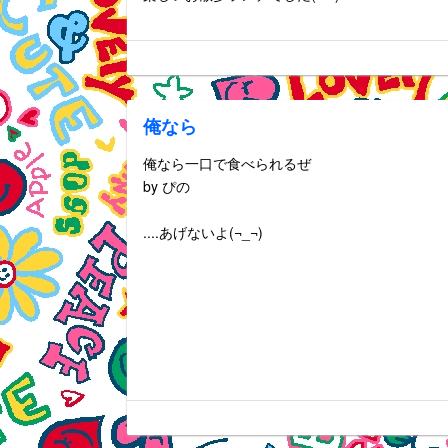
俺なら
俺なら一口で食べられるぜ
by ぴの
....あげないよ(¬_¬)