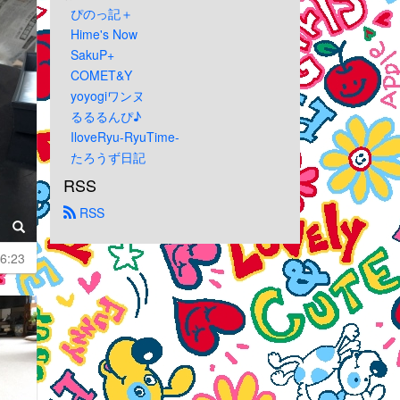
ぴのっ記＋
Hime's Now
SakuP+
COMET&Y
yoyogiワンヌ
るるるんぴ♪
IloveRyu-RyuTime-
たろうず日記
RSS
 RSS
6:23