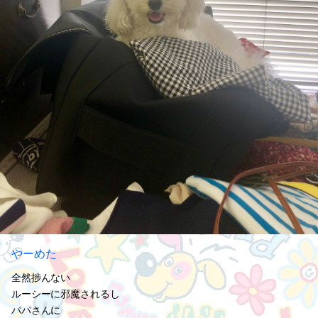
やーめた
全然捗んない
ルーシーに邪魔されるし
パパさんに