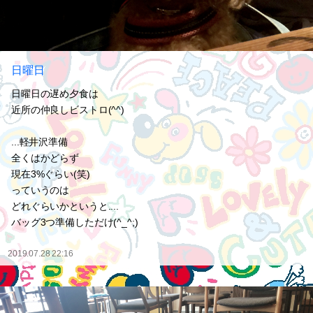
日曜日
日曜日の遅め夕食は
近所の仲良しビストロ(^^)
...軽井沢準備
全くはかどらず
現在3%ぐらい(笑)
っていうのは
どれぐらいかというと....
バッグ3つ準備しただけ(^_^;)
2019.07.28 22:16