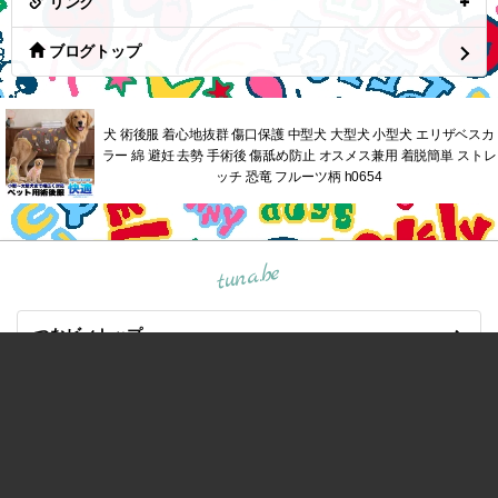
リンク
ブログトップ
犬 術後服 着心地抜群 傷口保護 中型犬 大型犬 小型犬 エリザベスカ
ラー 綿 避妊 去勢 手術後 傷舐め防止 オスメス兼用 着脱簡単 ストレ
ッチ 恐竜 フルーツ柄 h0654
tuna.be
つなビィトップ
新着エントリ一覧
人気のブログ
マイページログイン