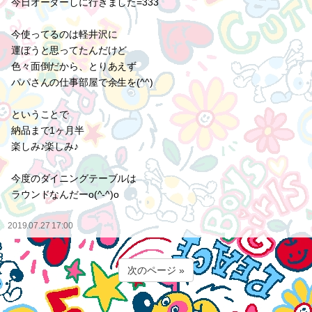
今日オーダーしに行きました=333
今使ってるのは軽井沢に
運ぼうと思ってたんだけど
色々面倒だから、とりあえず
パパさんの仕事部屋で余生を(^^)
ということで
納品まで1ヶ月半
楽しみ♪楽しみ♪
今度のダイニングテーブルは
ラウンドなんだーo(^-^)o
2019.07.27 17:00
次のページ »