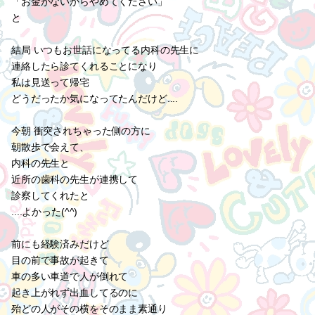
「お金がないからやめてください」
と
結局 いつもお世話になってる内科の先生に
連絡したら診てくれることになり
私は見送って帰宅
どうだったか気になってたんだけど....
今朝 衝突されちゃった側の方に
朝散歩で会えて、
内科の先生と
近所の歯科の先生が連携して
診察してくれたと
....よかった(^^)
前にも経験済みだけど
目の前で事故が起きて
車の多い車道で人が倒れて
起き上がれず出血してるのに
殆どの人がその横をそのまま素通り