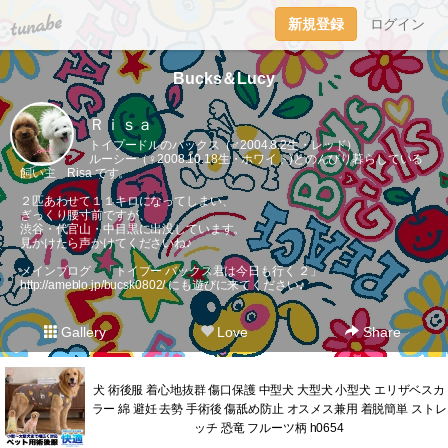
tuna.be
新規登録
ログイン
Bucks＆Lucy
Ｒｉｓａ
トイプードルのバックス（♂2004.8.2生・レッド）
ルーシー（♀2008.10.18生・ホワイト)とのんびり暮らしている
飼い主 Risa です。
２匹あわせて１１キロになってしまい、
ぎっくり腰寸前ですが、
渋谷・代官山・中目黒に出没しています。
見かけたら声かけてくださいね♪
メインブログ 「トイプー バックス君は今日も行く ２」
http://ameblo.jp/bucsk0802/
にも遊びに来てください♪
Gallery
Love
Share
犬 術後服 着心地抜群 傷口保護 中型犬 大型犬 小型犬 エリザベスカ
ラー 綿 避妊 去勢 手術後 傷舐め防止 オスメス兼用 着脱簡単 ストレ
ッチ 恐竜 フルーツ柄 h0654