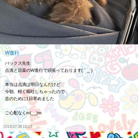
W進行
バックス先生
点滴と目薬のW進行で頑張っております(｀_´)ゞ
本当は点滴は明日なんだけど
今朝、軽く嘔吐しちゃったので
念のために1日早めました
ご心配なくm(__)m
2019.07.30 10:25