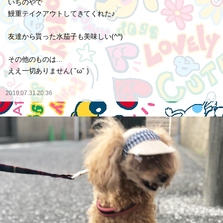
いちのやで
鰻重テイクアウトしてきてくれた♪
友達から貰った水茄子も美味しい(^^)
その他のものは...
ええ一切ありません( ˘ω˘ )
2019.07.31 20:36