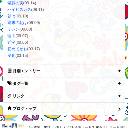
紫蘇の実
(09.14)
ハイビスカス
(09.11)
朝は
(09.10)
週末の朝は
(09.09)
ミシン
(09.08)
理由
(09.07)
近況
(09.06)
初めてかも
(03.17)
変化
(03.15)
月別エントリー
タグ一覧
リンク
ブログトップ
【日本製・累計5万着】犬 介護 介護ハーネス 後ろ足サポート 歩行