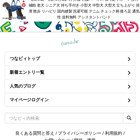
補助 老犬 シニア犬 持ち手付き 小型犬 中型犬 大型犬 立ち上がり 排
泄 散歩 リハビリ 国内縫製 洗濯可能 デニム チェック柄 後ろ足 通気
性 送料無料 アシスタントバンド
tuna.be
つなビィトップ
新着エントリ一覧
人気のブログ
マイページログイン
良くある質問と答え
/
プライバシーポリシー
/
利用規約
/