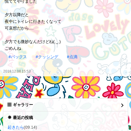
慌ててやりました
夕方以降だと
夜中にトイレに行きたくなって
可哀想だから....
夕方でも微妙なんだけどね(._.)
ごめんね
#バックス
#クッシング
#点滴
2018.12.08 15:53
ギャラリー
最近の投稿
起きたら
(09.14)