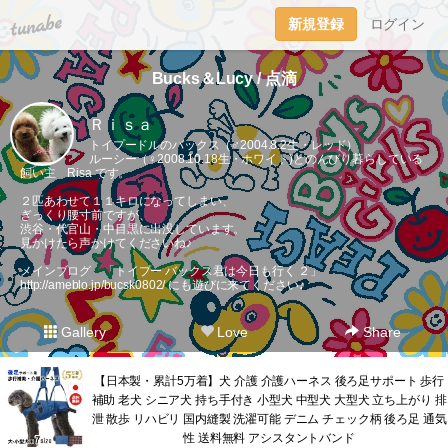
tuna.be
新規登録
ログイン
Bucks＆Lucy / 点滴
Ｒｉｓａ
トイプードルのバックス（♂2004.8.2生・レッド）
ルーシー（♀2008.10.18生・ホワイト)とのんびり暮らしている
飼い主 Risa です。
２匹あわせて１１キロになってしまい、
ぎっくり腰寸前ですが、
渋谷・代官山・中目黒に出没しています。
見かけたら声かけてくださいね♪
メインブログ 「トイプー バックス君は今日も行く ２」
http://ameblo.jp/bucsk0802/
にも遊びに来てください♪
Gallery
Love
Share
【日本製・累計5万着】犬 介護 介護ハーネス 後ろ足サポート 歩行
補助 老犬 シニア犬 持ち手付き 小型犬 中型犬 大型犬 立ち上がり 排
泄 散歩 リハビリ 国内縫製 洗濯可能 デニム チェック柄 後ろ足 通気
性 送料無料 アシスタントバンド