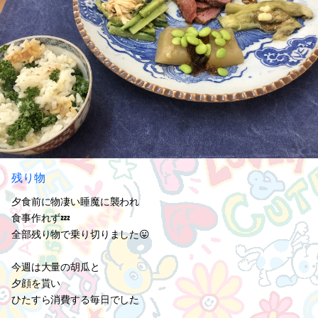
残り物
夕食前に物凄い睡魔に襲われ
食事作れず💤
全部残り物で乗り切りました😛
今週は大量の胡瓜と
夕顔を貰い
ひたすら消費する毎日でした