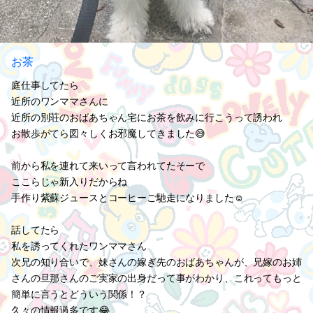
お茶
庭仕事してたら
近所のワンママさんに
近所の別荘のおばあちゃん宅にお茶を飲みに行こうって誘われ
お散歩がてら図々しくお邪魔してきました😅
前から私を連れて来いって言われてたそーで
ここらじゃ新入りだからね
手作り紫蘇ジュースとコーヒーご馳走になりました☺️
話してたら
私を誘ってくれたワンママさん
次兄の知り合いで、妹さんの嫁ぎ先のおばあちゃんが、兄嫁のお姉
さんの旦那さんのご実家の出身だって事がわかり、これってもっと
簡単に言うとどういう関係！？
久々の情報過多です😂