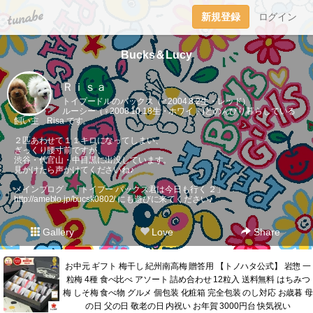
tuna.be
新規登録
ログイン
Bucks＆Lucy
Ｒｉｓａ
トイプードルのバックス（♂2004.8.2生・レッド）
ルーシー（♀2008.10.18生・ホワイト)とのんびり暮らしている
飼い主 Risa です。
２匹あわせて１１キロになってしまい、
ぎっくり腰寸前ですが、
渋谷・代官山・中目黒に出没しています。
見かけたら声かけてくださいね♪
メインブログ 「トイプー バックス君は今日も行く ２」
http://ameblo.jp/bucsk0802/
にも遊びに来てください♪
Gallery
Love
Share
お中元 ギフト 梅干し 紀州南高梅 贈答用 【トノハタ公式】 岩惣 一
粒梅 4種 食べ比べ アソート 詰め合わせ 12粒入 送料無料 はちみつ
梅 しそ梅 食べ物 グルメ 個包装 化粧箱 完全包装 のし対応 お歳暮 母
の日 父の日 敬老の日 内祝い お年賀 3000円台 快気祝い