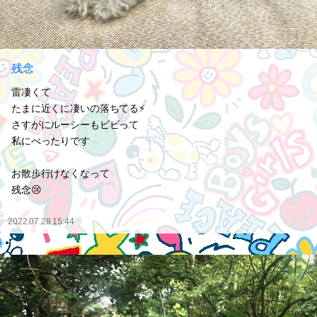
残念
雷凄くて
たまに近くに凄いの落ちてる⚡️
さすがにルーシーもビビって
私にべったりです
お散歩行けなくなって
残念😢
2022.07.28 15:44