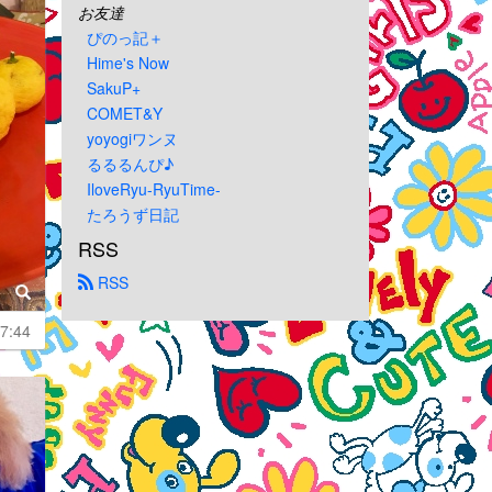
お友達
ぴのっ記＋
Hime's Now
SakuP+
COMET&Y
yoyogiワンヌ
るるるんぴ♪
IloveRyu-RyuTime-
たろうず日記
RSS
 RSS
7:44