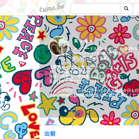
tuna.be
Ｒｉｓａ
トイプードルのバックス（♂2004.8
ルーシー（♀2008.10.18生・ホ
飼い主 Risa です。
２匹あわせて１１キロになってしまい、
ぎっくり腰寸前ですが、
渋谷・代官山・中目黒に出没しています。
見かけたら声かけてくださいね♪
メインブログ 「トイプー バックス君は今日も行
http://ameblo.jp/bucsk0802/
にも遊びに来てくだ
出前