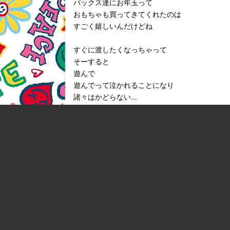
バックス達にお年玉って
おもちゃも買ってきてくれたのは
すごく嬉しいんだけどね
すぐに渡したくなっちゃって
そーすると
遊んで
遊んでって泣かれることになり
諸々はかどらない...
もう準備はいっか
遊んじゃいますかね(^^)
今年最後の
今年最後のお昼は
冷蔵庫整理も兼ねて