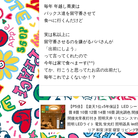
毎年 年越し蕎麦は
バックス達を留守番させて
食べに行くんだけど
実は私以上に
留守番させるのを嫌がるパパさんが
「出前にしよう」
って言ってくれたので
今年は家で食べまーす(^^)
てか、行こうと思ってたお店の出前だし
毎年これでよくないか！？
【P5倍】【楽天1位+5年保証】 LED シ
畳 8畳 10畳 12畳 14畳 16畳 調光調色
間接光常夜灯付き 照明天井 リモコン スマホ
照明 LEDライト 電気 蛍光灯 照明器具 le
リア 和室 洋室 寝室 リビング