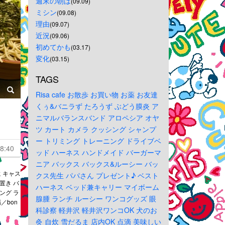
週末の朝は
(09.09)
ミシン
(09.08)
理由
(09.07)
近況
(09.06)
初めてかも
(03.17)
変化
(03.15)
TAGS
Risa
cafe
お散歩
お買い物
お薬
お友達
くぅ&バニラず
たろうず
ぶどう膜炎
ア
ニマルバランスバンド
アロペシア
オヤ
ツ
カート
カメラ
クッシング
シャンプ
ー
トリミング
トレーニング
ドライブベ
8:40
ッド
ハーネス
ハンドメイド
バーガーマ
ニア
バックス
バックス&ルーシー
バッ
 キャス
クス先生
パパさん
プレゼント♪
ベスト
置き バ
ハーネス
ベッド兼キャリー
マイボーム
ング ラ
腺腫
ランチ
ルーシー
ワンコグッズ
眼
／bon
科診察
軽井沢
軽井沢ワンコOK
犬のお
灸
自炊
雪だるま
店内OK
点滴
美味しい