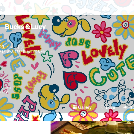
Bucks＆Lucy
.2生・レッド）
ワイト)とのんびり暮らしている
く ２」
さい♪
Gallery
Love
Sha