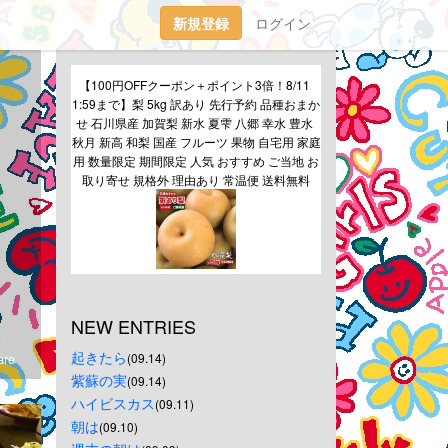
新規登録
ログイン
【100円OFFクーポン＋ポイント3倍！8/11 
1:59まで】梨 5kg 訳あり 先行予約 品種おまか
せ 石川県産 加賀梨 新水 夏雫 八郷 幸水 豊水 
秋月 新高 和梨 国産 フルーツ 果物 自宅用 家庭
用 数量限定 期間限定 人気 おすすめ ご当地 お
取り寄せ 規格外 理由あり 常温便 送料無料
NEW ENTRIES
起きたら
re
(09.14)
紫蘇の実
(09.14)
ハイビスカス
(09.11)
朝は
(09.10)