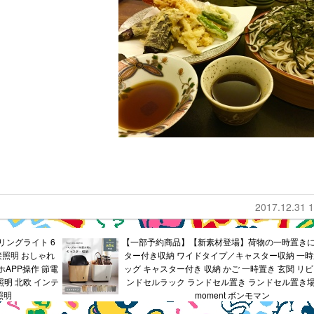
2017.12.31 1
ーリングライト 6
【一部予約商品】【新素材登場】荷物の一時置きに
 間接照明 おしゃれ
ター付き収納 ワイドタイプ／キャスター収納 一時
APP操作 節電
ッグ キャスター付き 収納 かご 一時置き 玄関 リビ
d照明 北欧 インテ
ンドセルラック ランドセル置き ランドセル置き場
照明
moment ボンモマン