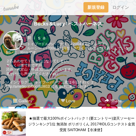
tuna.be
新規登録
ログイン
Bucks＆Lucy / ベストハーネス
Ｒｉｓａ
トイプードルのバックス（♂2004.8.2生・レッド）
ルーシー（♀2008.10.18生・ホワイト)とのんびり暮らしている
飼い主 Risa です。
２匹あわせて１１キロになってしまい、
ぎっくり腰寸前ですが、
渋谷・代官山・中目黒に出没しています。
見かけたら声かけてくださいね♪
メインブログ 「トイプー バックス君は今日も行く ２」
http://ameblo.jp/bucsk0802/
にも遊びに来てください♪
Gallery
Love
Share
★抽選で最大100%ポイントバック！(要エントリー)楽天ソーセー
ジランキング1位 無添加 ポリポリくん 2017年DLGコンテスト金賞
受賞 SAITOHAM【冷凍便】