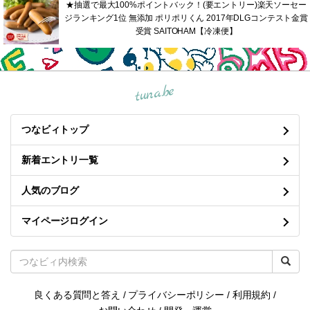
★抽選で最大100%ポイントバック！(要エントリー)楽天ソーセー
ジランキング1位 無添加 ポリポリくん 2017年DLGコンテスト金賞
受賞 SAITOHAM【冷凍便】
tuna.be
つなビィトップ
新着エントリ一覧
人気のブログ
マイページログイン
良くある質問と答え
/
プライバシーポリシー
/
利用規約
/