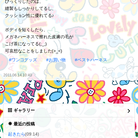
びっくりしたのは、
縫製もしっかりしてるし、
クッション性に優れてる♪
ボディを短くしたら、
メガネハーネスで擦れた皮膚の毛が
こげ茶になってる(;_;)
可哀想なことをしました(>_<)
#ワンコグッズ
#お買い物
#ベストハーネス
2011.06.14 10:40
ギャラリー
最近の投稿
起きたら
(09.14)